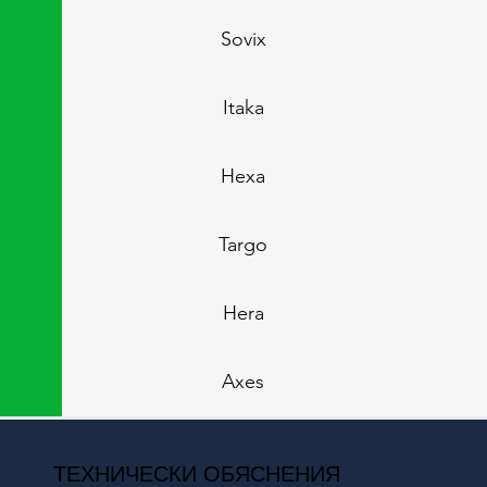
Sovix
Itaka
Hexa
Targo
Hera
Axes
ТЕХНИЧЕСКИ ОБЯСНЕНИЯ